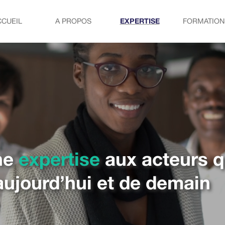
CCUEIL
A PROPOS
EXPERTISE
FORMATION
ne
expertise
aux acteurs q
’aujourd’hui et de demain