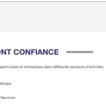
ONT CONFIANCE
articuliers et entreprises dans différents secteurs d’activités.
ublique
 Services
l’Agriculture, de l’Elevage, de l’Alimentation et de la Pêche
 l’Energie et des Ressources Hydraulique